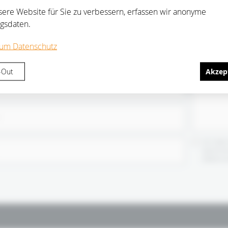
Nachricht freuen wir uns:
ere Website für Sie zu verbessern, erfassen wir anonyme
gsdaten.
um Datenschutz
-Out
Akzep
Ich habe
damit ei
elektron