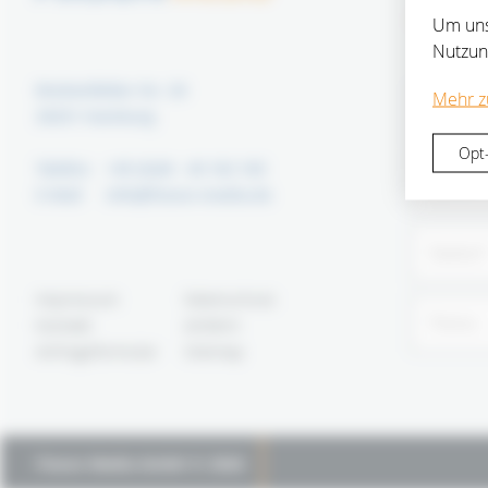
Über eine 
Um uns
Nutzun
Breitenfelder Str. 20
Mehr z
20251 Hamburg
Opt
Telefon
+49 (0)40 - 40 162 165
E-Mail
info@fixson-media.de
Impressum
Datenschutz
Kontakt
Anfahrt
Anfrageformular
Sitemap
Fixson Media GmbH © 2026