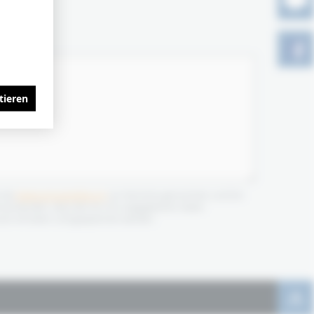
tieren
 die
Datenschutzerklärung
zur Kenntnis genommen und bin
nverstanden, dass die von mir angegebenen Daten
isch erhoben und gespeichert werden.